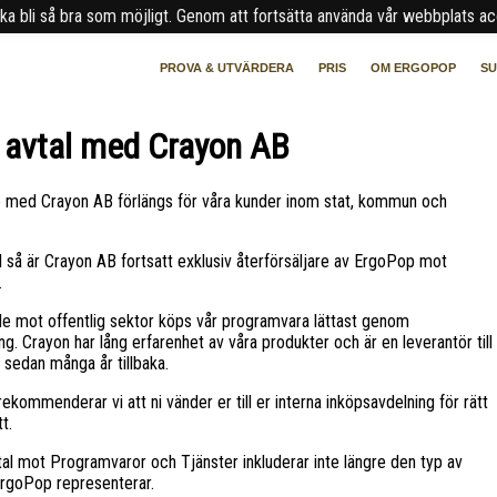
a bli så bra som möjligt. Genom att fortsätta använda vår webbplats acc
PROVA & UTVÄRDERA
PRIS
OM ERGOPOP
S
 avtal med Crayon AB
 med Crayon AB förlängs för våra kunder inom stat, kommun och
 så är Crayon AB fortsatt exklusiv återförsäljare av ErgoPop mot
.
de mot offentlig sektor köps vår programvara lättast genom
ng. Crayon har lång erfarenhet av våra produkter och är en leverantör till
r sedan många år tillbaka.
rekommenderar vi att ni vänder er till er interna inköpsavdelning för rätt
t.
al mot Programvaror och Tjänster inkluderar inte längre den typ av
rgoPop representerar.