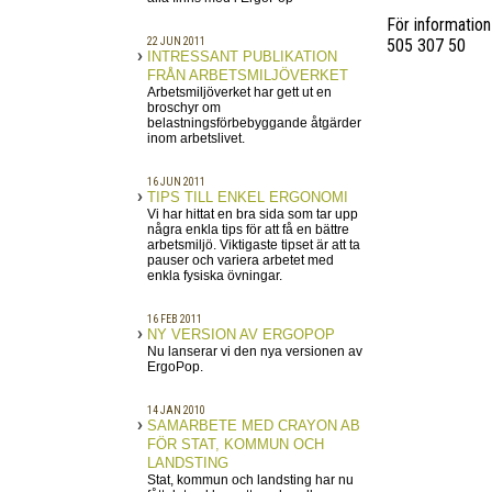
För information
22 JUN 2011
505 307 50
INTRESSANT PUBLIKATION
FRÅN ARBETSMILJÖVERKET
Arbetsmiljöverket har gett ut en
broschyr om
belastningsförbebyggande åtgärder
inom arbetslivet.
16 JUN 2011
TIPS TILL ENKEL ERGONOMI
Vi har hittat en bra sida som tar upp
några enkla tips för att få en bättre
arbetsmiljö. Viktigaste tipset är att ta
pauser och variera arbetet med
enkla fysiska övningar.
16 FEB 2011
NY VERSION AV ERGOPOP
Nu lanserar vi den nya versionen av
ErgoPop.
14 JAN 2010
SAMARBETE MED CRAYON AB
FÖR STAT, KOMMUN OCH
LANDSTING
Stat, kommun och landsting har nu