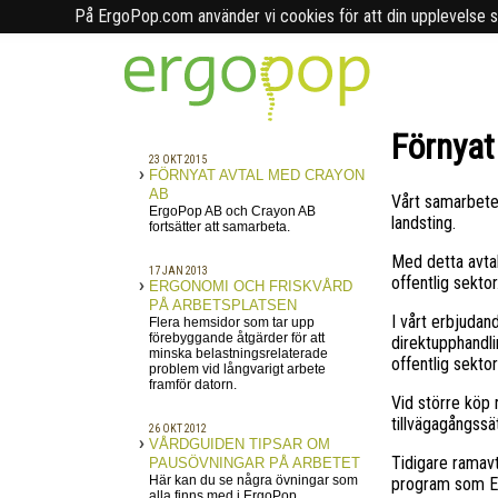
På ErgoPop.com använder vi cookies för att din upplevelse sk
Förnyat
23 OKT 2015
FÖRNYAT AVTAL MED CRAYON
AB
Vårt samarbete
ErgoPop AB och Crayon AB
landsting.
fortsätter att samarbeta.
Med detta avtal
17 JAN 2013
offentlig sektor
ERGONOMI OCH FRISKVÅRD
PÅ ARBETSPLATSEN
I vårt erbjudan
Flera hemsidor som tar upp
förebyggande åtgärder för att
direktupphandli
minska belastningsrelaterade
offentlig sekto
problem vid långvarigt arbete
framför datorn.
Vid större köp 
tillvägagångssät
26 OKT 2012
VÅRDGUIDEN TIPSAR OM
Tidigare ramavt
PAUSÖVNINGAR PÅ ARBETET
Här kan du se några övningar som
program som E
alla finns med i ErgoPop