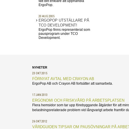
fått det enklare att upphandla
ErgoPop.
20 AUG 2005
ERGOPOP UTSTÄLLARE PÅ
TCO DEVELOPMENT!
ErgoPop finns representerat som
pausprogram under TCO
Development.
NYHETER
23 OKT 2015
FÖRNYAT AVTAL MED CRAYON AB
ErgoPop AB och Crayon AB fortsätter att samarbeta.
17 JAN 2013
ERGONOMI OCH FRISKVÅRD PÅ ARBETSPLATSEN
Flera hemsidor som tar upp förebyggande åtgärder för att min
belastningsrelaterade problem vid långvarigt arbete framför da
26 OKT 2012
VÅRDGUIDEN TIPSAR OM PAUSÖVNINGAR PÅ ARBE