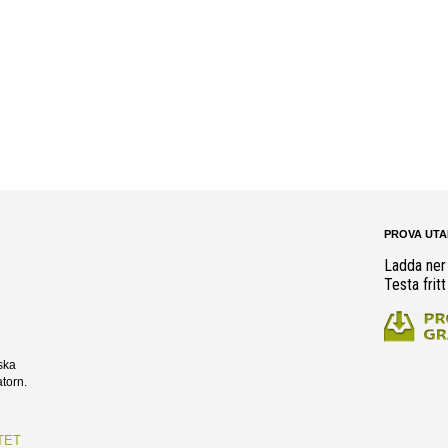
PROVA UTA
Ladda ner
Testa fritt
ska
torn.
TET