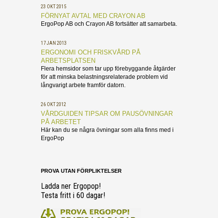
23 OKT 2015
FÖRNYAT AVTAL MED CRAYON AB
ErgoPop AB och Crayon AB fortsätter att samarbeta.
17 JAN 2013
ERGONOMI OCH FRISKVÅRD PÅ
ARBETSPLATSEN
Flera hemsidor som tar upp förebyggande åtgärder
för att minska belastningsrelaterade problem vid
långvarigt arbete framför datorn.
26 OKT 2012
VÅRDGUIDEN TIPSAR OM PAUSÖVNINGAR
PÅ ARBETET
Här kan du se några övningar som alla finns med i
ErgoPop
PROVA UTAN FÖRPLIKTELSER
Ladda ner Ergopop!
Testa fritt i 60 dagar!